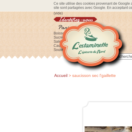
Ce site utilise des cookies provenant de Google af
site sont partagées avec Google. En acceptant ce 
(vide)
Identifiez-vous
Panier
Boissons
Sucré
Salé
Cadeaux
Souvenirs
Accueil
>
saucisson sec l'gaillette