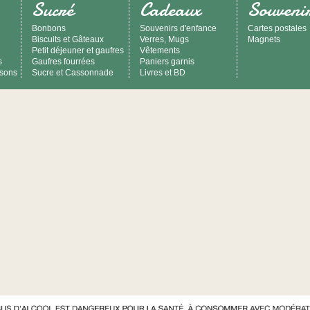
Sucré
Cadeaux
Souveni
Bonbons
Souvenirs d'enfance
Cartes postales
Biscuits et Gâteaux
Verres, Mugs
Magnets
Petit déjeuner et gaufres
Vêtements
s
Gaufres fourrées
Paniers garnis
ssons
Sucre et Cassonnade
Livres et BD