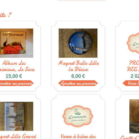
ts ?
Album Les
Magnet Bulle Lille
PRO
aireaux, Le Sens
la Déesse
REG
du...
ESTA
15,00 €
6,00 €
2 0
jouter au panier
Ajouter au panier
Voir 
net Lille Grand
Verre à bière des
Confit d