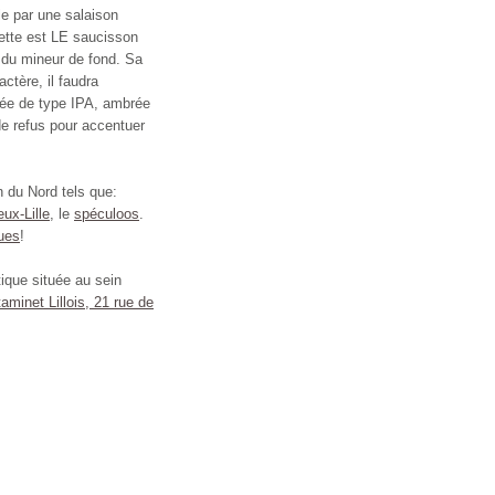
le par une salaison
llette est LE saucisson
 du mineur de fond. Sa
actère, il faudra
cée de type IPA, ambrée
e refus pour accentuer
n du Nord tels que:
ux-Lille
, le
spéculoos
.
ues
!
ique située au sein
aminet Lillois, 21 rue de