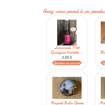
Avez-vous pensé à ces produi
Limonade P'tit
Quinquin Violette...
Bl
3,00 €
Ajouter au panier
A
Magnet Bulle Opera
Mag