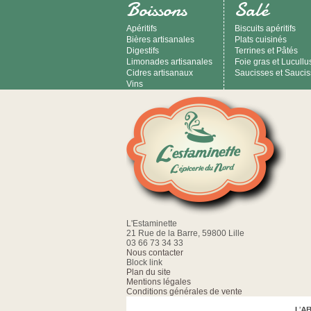
Boissons
Salé
Apéritifs
Biscuits apéritifs
Bières artisanales
Plats cuisinés
Digestifs
Terrines et Pâtés
Limonades artisanales
Foie gras et Lucullu
Cidres artisanaux
Saucisses et Sauci
Vins
L'Estaminette
21 Rue de la Barre, 59800 Lille
03 66 73 34 33
Nous contacter
Block link
Plan du site
Mentions légales
Conditions générales de vente