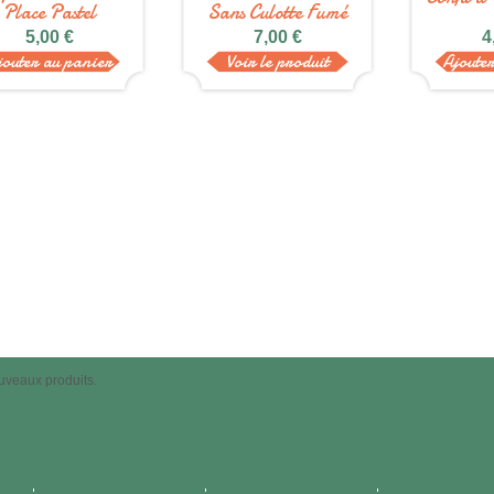
Place Pastel
Sans Culotte Fumé
5,00 €
7,00 €
4
jouter au panier
Voir le produit
Ajoute
uveaux produits.