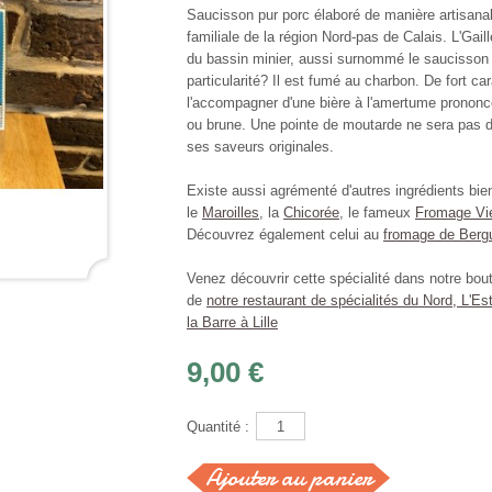
Saucisson pur porc élaboré de manière artisana
familiale de la région Nord-pas de Calais. L'Gai
du bassin minier, aussi surnommé le saucisson
particularité? Il est fumé au charbon. De fort car
l'accompagner d'une bière à l'amertume pronon
ou brune. Une pointe de moutarde ne sera pas d
ses saveurs originales.
Existe aussi agrémenté d'autres ingrédients bie
le
Maroilles
, la
Chicorée
, le fameux
Fromage Vie
Découvrez également
celui au
fromage de Berg
Venez découvrir cette spécialité dans notre bout
de
notre restaurant de spécialités du Nord, L'Est
la Barre à Lille
9,00 €
Quantité :