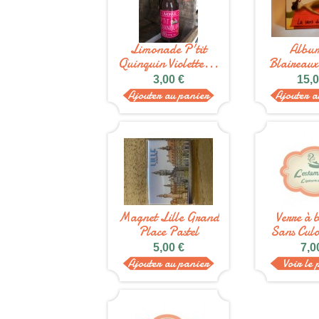
Limonade P'tit
Album
Quinquin Violette...
Blaireaux
du.
3,00 €
15,0
Ajouter au panier
Ajouter a
Magnet Lille Grand
Verre à b
Place Pastel
Sans Culo
5,00 €
7,0
Ajouter au panier
Voir le 