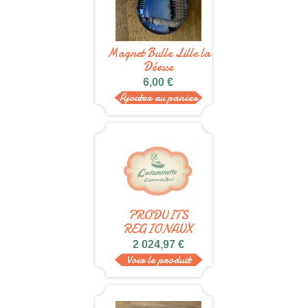
Magnet Bulle Lille la
Déesse
6,00 €
Ajouter au panier
PRODUITS
REGIONAUX
ESTAMINET...
2 024,97 €
Voir le produit