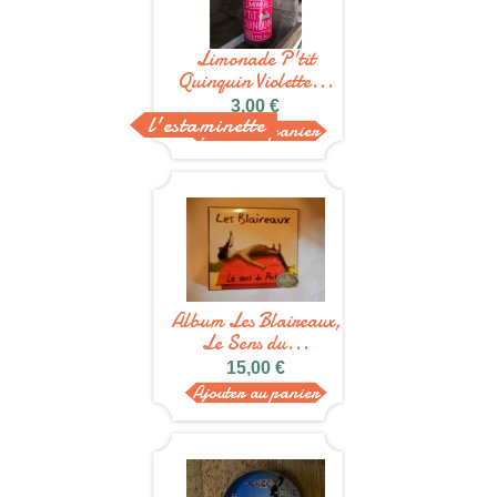
Limonade P'tit
Quinquin Violette...
3,00 €
l'estaminette
Ajouter au panier
Album Les Blaireaux,
Le Sens du...
15,00 €
Ajouter au panier