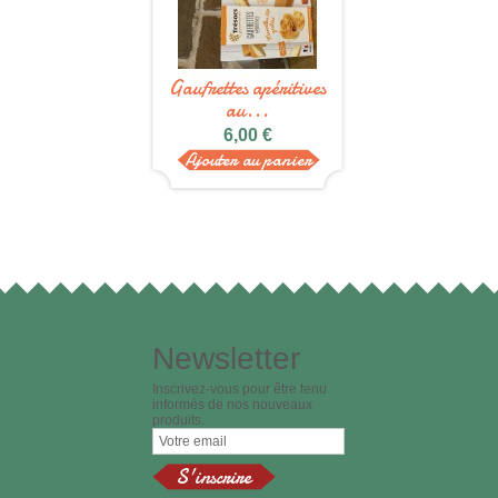
Gaufrettes apéritives
au...
6,00 €
Ajouter au panier
Newsletter
Inscrivez-vous pour être tenu
informés de nos nouveaux
produits.