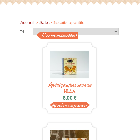
Accueil
>
Salé
>
Biscuits apéritifs
Tri
l'estaminette
Apérigaufres saveur
Welsh
6,00 €
Ajouter au panier