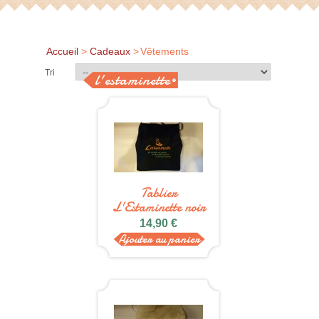
Accueil
>
Cadeaux
>
Vêtements
Tri
l'estaminette
Tablier
L'Estaminette noir
14,90 €
Ajouter au panier