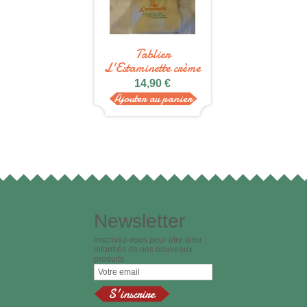
Tablier
L'Estaminette crème
14,90 €
Ajouter au panier
Newsletter
Inscrivez-vous pour être tenu
informés de nos nouveaux
produits.