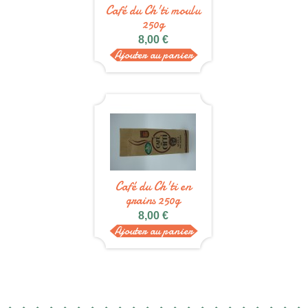
Café du Ch'ti moulu
250g
8,00 €
Ajouter au panier
Café du Ch'ti en
grains 250g
8,00 €
Ajouter au panier