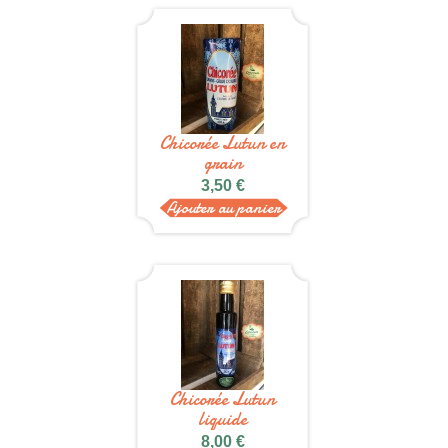
Chicorée Lutun en
grain
3,50 €
Ajouter au panier
Chicorée Lutun
liquide
8,00 €