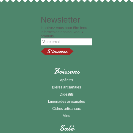
Newsletter
Inscrivez-vous pour être tenu
informés de nos nouveaux
produits.
Boissons
Apéritifs
Bières artisanales
Digestifs
Limonades artisanales
Cidres artisanaux
Vins
Salé