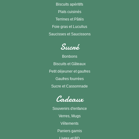
Biscuits apéritifs
Plats cuisinés
Terrines et Pâtés
Foie gras et Lucullus
Saucisses et Saucissons
Sucré
Bonbons
Biscuits et Gâteaux
Petit déjeuner et gaufres
Gaufres fourrées
Sucre et Cassonnade
Cadeaux
Souvenirs d'enfance
Verres, Mugs
Vêtements
Paniers garnis
Livres et BD