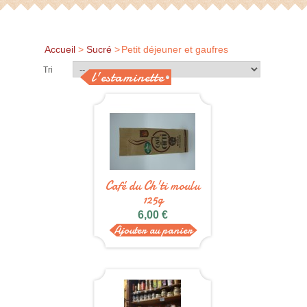
Accueil
>
Sucré
>
Petit déjeuner et gaufres
Tri
l'estaminette
Café du Ch'ti moulu
125g
6,00 €
Ajouter au panier