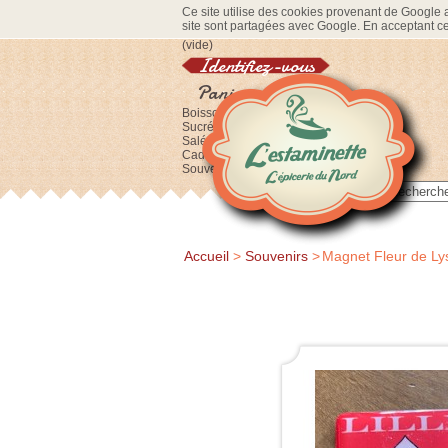
Ce site utilise des cookies provenant de Google af
site sont partagées avec Google. En acceptant ce 
(vide)
Identifiez-vous
Panier
Boissons
Sucré
Salé
Cadeaux
Souvenirs
Accueil
>
Souvenirs
>
Magnet Fleur de Ly