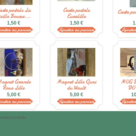
arte postale La
Carte postale
Carte p
ieille Bourse...
Euralille
1,50 €
1,50 €
1
jouter au panier
Ajouter au panier
Ajoute
agnet Grande
Magnet Lille Quai
MUG 
Roue Lille
du Wault
DU
5,00 €
5,00 €
10
jouter au panier
Ajouter au panier
Ajoute
uveaux produits.