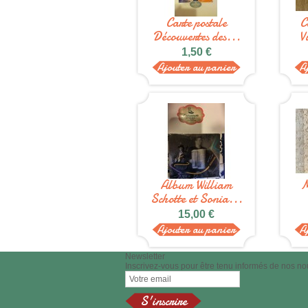
Carte postale
C
Découvertes des...
V
1,50 €
Ajouter au panier
A
Album William
M
Schotte et Sonia...
15,00 €
Ajouter au panier
A
Newsletter
Inscrivez-vous pour être tenu informés de nos no