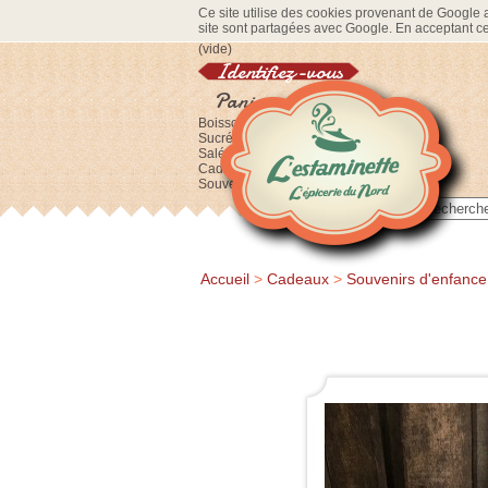
Ce site utilise des cookies provenant de Google af
site sont partagées avec Google. En acceptant ce 
(vide)
Identifiez-vous
Panier
Boissons
Sucré
Salé
Cadeaux
Souvenirs
Accueil
>
Cadeaux
>
Souvenirs d'enfance