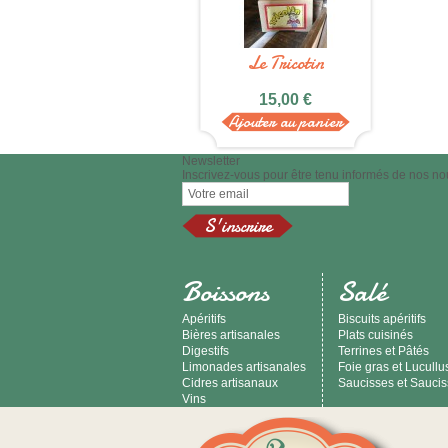
Le Tricotin
15,00 €
Ajouter au panier
Newsletter
Inscrivez-vous pour être tenu informés de nos no
Boissons
Salé
Apéritifs
Biscuits apéritifs
Bières artisanales
Plats cuisinés
Digestifs
Terrines et Pâtés
Limonades artisanales
Foie gras et Lucullu
Cidres artisanaux
Saucisses et Sauci
Vins