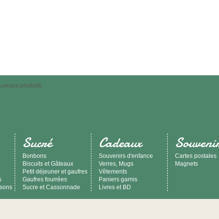
uveaux produits.
Sucré
Cadeaux
Souveni
Bonbons
Souvenirs d'enfance
Cartes postales
Biscuits et Gâteaux
Verres, Mugs
Magnets
Petit déjeuner et gaufres
Vêtements
s
Gaufres fourrées
Paniers garnis
ssons
Sucre et Cassonnade
Livres et BD