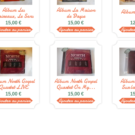
Album Les
Album La Maison
Albu
aireaux, Le Sens
de Dayse
du...
15,00 €
15,00 €
12
jouter au panier
Ajouter au panier
Ajoute
um North Gospel
Album North Gospel
Album 
Quartet LIVE
Quartet On My...
Sur la
15,00 €
15,00 €
15
jouter au panier
Ajouter au panier
Ajoute