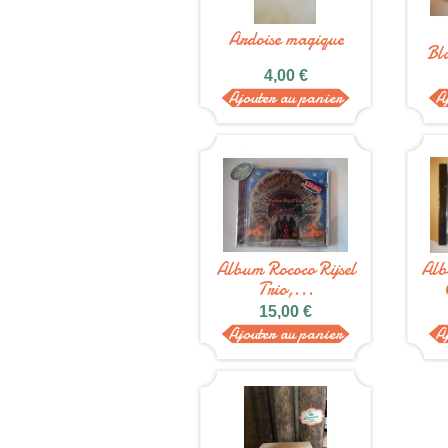
Ardoise magique
Bl
4,00 €
Ajouter au panier
A
Album Rococo Rijsel
Alb
Trio,...
15,00 €
Ajouter au panier
A