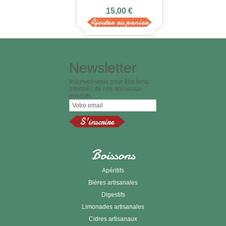
15,00 €
Ajouter au panier
Newsletter
Inscrivez-vous pour être tenu
informés de nos nouveaux
produits.
Boissons
Apéritifs
Bières artisanales
Digestifs
Limonades artisanales
Cidres artisanaux