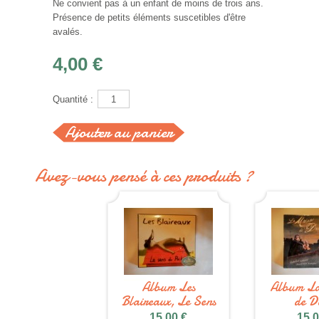
Ne convient pas à un enfant de moins de trois ans.
Présence de petits éléments suscetibles d'être
avalés.
4,00 €
Quantité :
Avez-vous pensé à ces produits ?
Album Les
Album La
Blaireaux, Le Sens
de D
du...
15,00 €
15,0