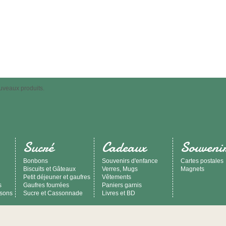
uveaux produits.
Sucré
Cadeaux
Souveni
Bonbons
Souvenirs d'enfance
Cartes postales
Biscuits et Gâteaux
Verres, Mugs
Magnets
Petit déjeuner et gaufres
Vêtements
s
Gaufres fourrées
Paniers garnis
ssons
Sucre et Cassonnade
Livres et BD