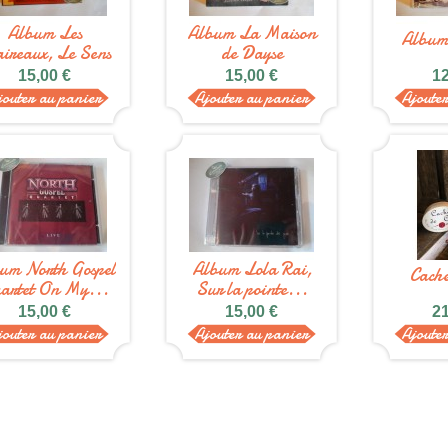
Album Les
Album La Maison
Albu
aireaux, Le Sens
de Dayse
du...
15,00 €
15,00 €
12
jouter au panier
Ajouter au panier
Ajoute
um North Gospel
Album Lola Rai,
Cache
artet On My...
Sur la pointe...
15,00 €
15,00 €
21
jouter au panier
Ajouter au panier
Ajoute