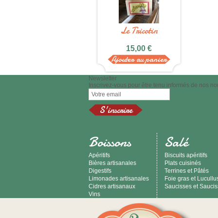
Le Tricotin
15,00 €
Ajouter au panier
Newsletter
Inscrivez-vous pour être tenu informés de nos no
Boissons
Salé
Apéritifs
Biscuits apéritifs
Bières artisanales
Plats cuisinés
Digestifs
Terrines et Pâtés
Limonades artisanales
Foie gras et Lucullu
Cidres artisanaux
Saucisses et Sauci
Vins