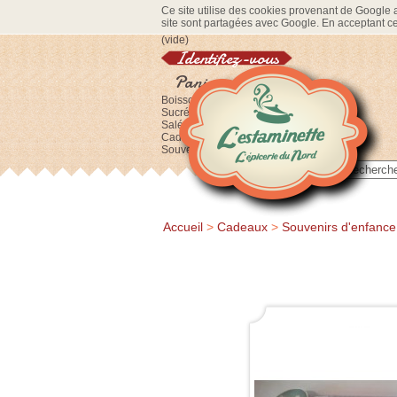
Ce site utilise des cookies provenant de Google af
site sont partagées avec Google. En acceptant ce 
(vide)
Identifiez-vous
Panier
Boissons
Sucré
Salé
Cadeaux
Souvenirs
Accueil
>
Cadeaux
>
Souvenirs d'enfance