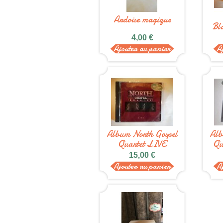
Ardoise magique
Bl
4,00 €
Ajouter au panier
A
Album North Gospel
Alb
Quartet LIVE
Qu
15,00 €
Ajouter au panier
A