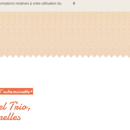
rmations relatives à votre utilisation du
X
l'estaminette
l Trio,
elles