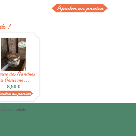
ts ?
rine des Flandres
u Genièvre...
8,50 €
jouter au panier
uveaux produits.