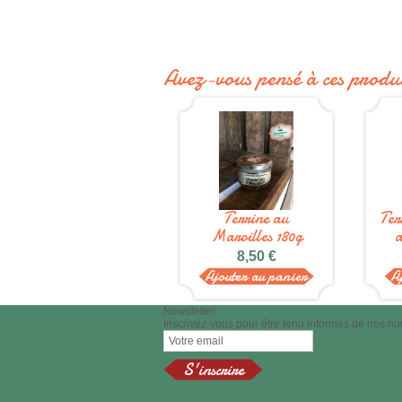
Avez-vous pensé à ces produi
Terrine au
Ter
Maroilles 180g
a
8,50 €
Ajouter au panier
A
Newsletter
Inscrivez-vous pour être tenu informés de nos no