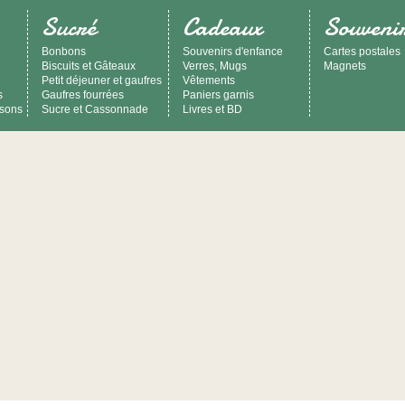
Sucré
Cadeaux
Souveni
Bonbons
Souvenirs d'enfance
Cartes postales
Biscuits et Gâteaux
Verres, Mugs
Magnets
Petit déjeuner et gaufres
Vêtements
s
Gaufres fourrées
Paniers garnis
ssons
Sucre et Cassonnade
Livres et BD