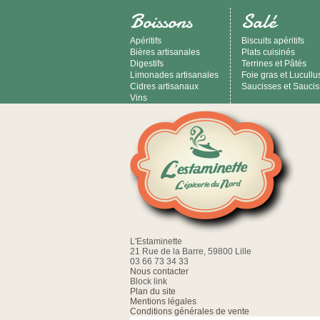
Boissons
Salé
Apéritifs
Biscuits apéritifs
Bières artisanales
Plats cuisinés
Digestifs
Terrines et Pâtés
Limonades artisanales
Foie gras et Lucullu
Cidres artisanaux
Saucisses et Sauci
Vins
L'Estaminette
21 Rue de la Barre, 59800 Lille
03 66 73 34 33
Nous contacter
Block link
Plan du site
Mentions légales
Conditions générales de vente