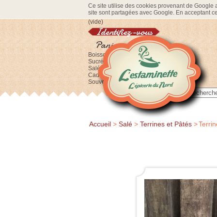
Ce site utilise des cookies provenant de Google af
site sont partagées avec Google. En acceptant ce 
(vide)
Identifiez-vous
Panier
Boissons
Sucré
Salé
Cadeaux
Souvenirs
Accueil
>
Salé
>
Terrines et Pâtés
>
Terrin