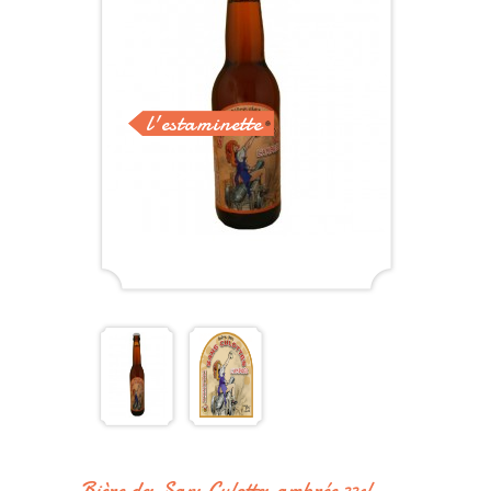
l'estaminette
Bière des Sans Culottes ambrée 33cl