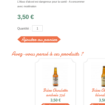
L'Abus d'alcool est dangereux pour la santé - A consommer
avec modération
3,50 €
Quantité :
Avez-vous pensé à ces produits ?
Bière Choulette
Bière Ch
ambrée 33cl
blonde
3,50 €
3,5