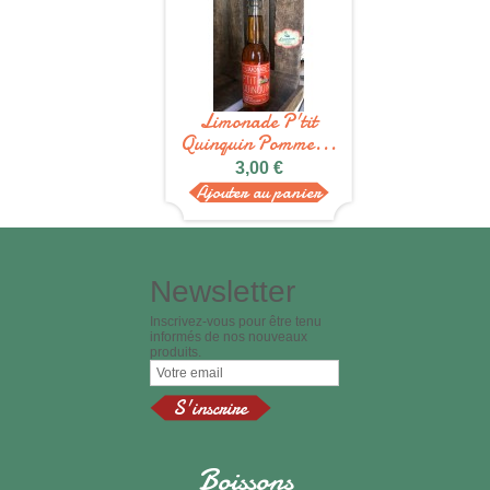
Limonade P'tit
Quinquin Pomme...
3,00 €
Ajouter au panier
Newsletter
Inscrivez-vous pour être tenu
informés de nos nouveaux
produits.
Boissons