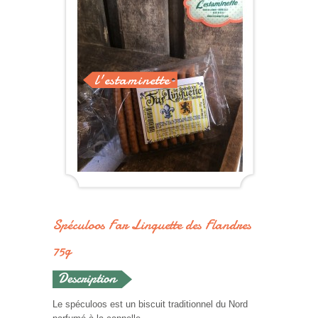
l'estaminette
Spéculoos Far Linguette des Flandres
75g
Le spéculoos
est un
biscuit
traditionnel du Nord