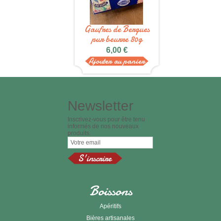
Gaufres de Bergues
pur beurre 80g
6,00 €
Ajouter au panier
Newsletter
Inscrivez-vous pour être tenu
informés de nos nouveaux
produits.
Boissons
Apéritifs
Bières artisanales