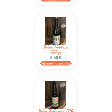
Bière Noblesse
Oblige
6,50 €
Ajouter au panier
Bière Bellerose IPA