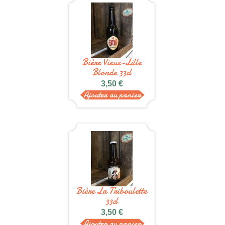
Bière Vieux-Lille
Blonde 33cl
3,50 €
Ajouter au panier
Bière La Triboulette
33cl
3,50 €
Ajouter au panier