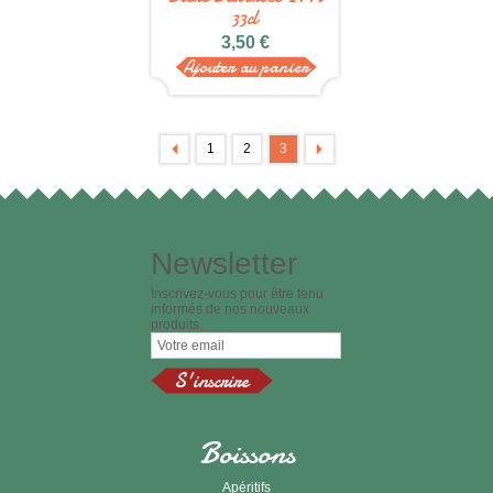
33cl
3,50 €
Ajouter au panier
1
2
3
Newsletter
Inscrivez-vous pour être tenu
informés de nos nouveaux
produits.
Boissons
Apéritifs