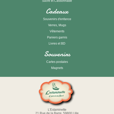
Sucre et Cassonnade
Cadeaux
Souvenirs d'enfance
Verres, Mugs
Vêtements
Paniers garnis
Livres et BD
Souvenirs
Cartes postales
Magnets
L'Estaminette
21 Rue de la Barre, 59800 Lille