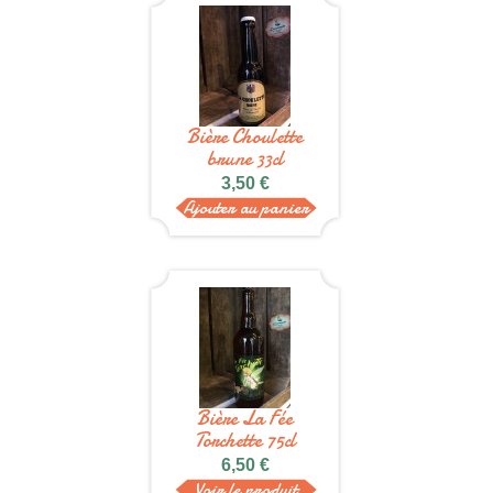
Bière Choulette
brune 33cl
3,50 €
Ajouter au panier
Bière La Fée
Torchette 75cl
6,50 €
Voir le produit