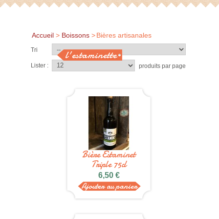
Accueil
>
Boissons
>
Bières artisanales
Tri
l'estaminette
Lister :
produits par page
Bière Estaminet
Triple 75cl
6,50 €
Ajouter au panier