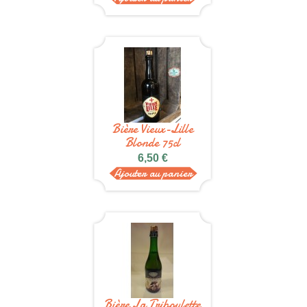
Bière Vieux-Lille
Blonde 75cl
6,50 €
Ajouter au panier
Bière La Triboulette